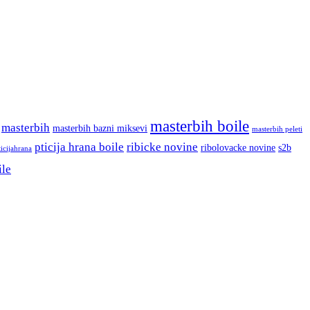
masterbih boile
masterbih
masterbih bazni miksevi
masterbih peleti
pticija hrana boile
ribicke novine
ribolovacke novine
s2b
ticijahrana
ile