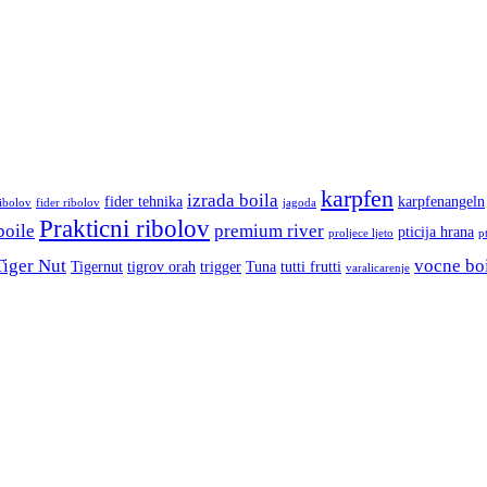
karpfen
izrada boila
fider tehnika
karpfenangeln
ribolov
fider ribolov
jagoda
Prakticni ribolov
boile
premium river
pticija hrana
proljece ljeto
p
Tiger Nut
vocne bo
Tigernut
tigrov orah
trigger
Tuna
tutti frutti
varalicarenje