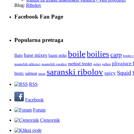
Blog:
Ribolov
Facebook Fan Page
Popularna pretraga
boile
boilies
carp
base mixes
Baits
bazni miks
feeder 
plivajuce 
method feeder
masterbih silikonci
masterbih varalice
peleti
pellets
saranski ribolov
Squid
spicy
biotic
salmon
saran
RSS
Facebook
Forum
Cjenovnik