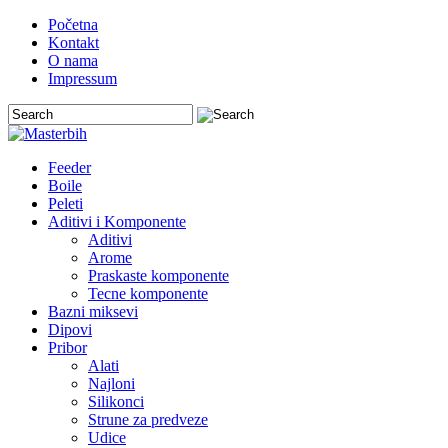
Početna
Kontakt
O nama
Impressum
Feeder
Boile
Peleti
Aditivi i Komponente
Aditivi
Arome
Praskaste komponente
Tecne komponente
Bazni miksevi
Dipovi
Pribor
Alati
Najloni
Silikonci
Strune za predveze
Udice