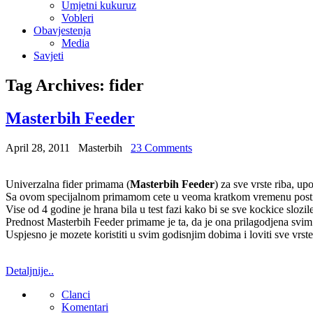
Umjetni kukuruz
Vobleri
Obavjestenja
Media
Savjeti
Tag Archives:
fider
Masterbih Feeder
April 28, 2011
Masterbih
23 Comments
Univerzalna fider primama (
Masterbih Feeder
) za sve vrste riba, upo
Sa ovom specijalnom primamom cete u veoma kratkom vremenu postici 
Vise od 4 godine je hrana bila u test fazi kako bi se sve kockice sloz
Prednost Masterbih Feeder primame je ta, da je ona prilagodjena svim
Uspjesno je mozete koristiti u svim godisnjim dobima i loviti sve vrste
Detaljnije..
Clanci
Komentari