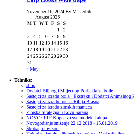
November 16, 2024 By Masterbih
August 2026
M
T
W
T
F
S
S
1
2
3
4
5
6
7
8
9
10
11
12
13
14
15
16
17
18
19
20
21
22
23
24
25
26
27
28
29
30
31
« May
Tehnike:
shop
Dodatci Biljnog i Mlijecnog Porijekla za boile
Sastojci za izradu boila - Ekstrakti i Dodatci Animalnog 
Sastojci za izradu boila - Riblja Brasna
Sastojci za izradu zimskih mamaca
Zimska Strategija u Lovu Sarana
NOVO: TTF Kopce za sve modele kalupa
Novogodišnje sniženje 22.12.2018 - 15.01.2019
Škobalj i lov zimi
Kalupi za izradu silikonskih varalica - Vasi prijedlozi