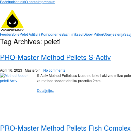
Početna
Kontakt
O nama
Impressum
Feeder
Boile
Peleti
Aditivi i Komponente
Bazni miksevi
Dipovi
Pribor
Obavjestenja
Savj
Tag Archives:
peleti
PRO-Master Method Pellets S-Activ
April 16, 2023
Masterbih
No comments
S-Activ Method Pellets su izuzetno brze i aktivne mikro pele
za method feeder tehniku precnika 2mm.
Detaljnije..
PRO-Master Method Pellets Fish Complex