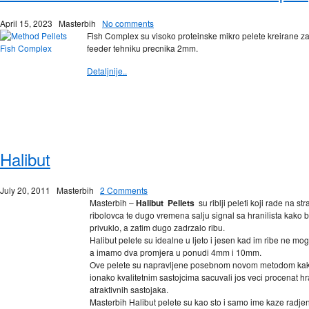
April 15, 2023
Masterbih
No comments
Fish Complex su visoko proteinske mikro pelete kreirane z
feeder tehniku precnika 2mm.
Detaljnije..
Halibut
July 20, 2011
Masterbih
2 Comments
Masterbih –
Halibut Pellets
su riblji peleti koji rade na str
ribolovca te dugo vremena salju signal sa hranilista kako bi
privuklo, a zatim dugo zadrzalo ribu.
Halibut pelete su idealne u ljeto i jesen kad im ribe ne mog
a imamo dva promjera u ponudi 4mm i 10mm.
Ove pelete su napravljene posebnom novom metodom kak
ionako kvalitetnim sastojcima sacuvali jos veci procenat hra
atraktivnih sastojaka.
Masterbih Halibut pelete su kao sto i samo ime kaze radje