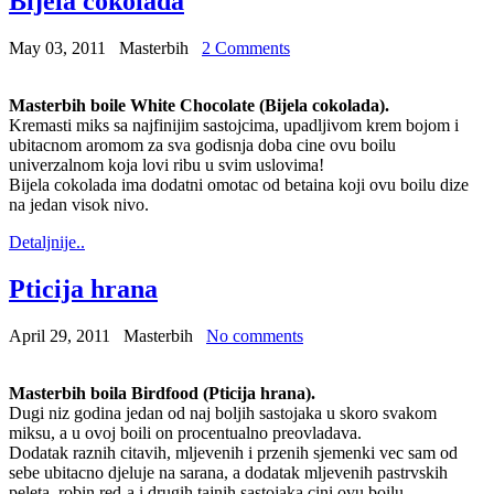
Bijela cokolada
May 03, 2011
Masterbih
2 Comments
Masterbih boile White Chocolate (Bijela cokolada).
Kremasti miks sa najfinijim sastojcima, upadljivom krem bojom i
ubitacnom aromom za sva godisnja doba cine ovu boilu
univerzalnom koja lovi ribu u svim uslovima!
Bijela cokolada ima dodatni omotac od betaina koji ovu boilu dize
na jedan visok nivo.
Detaljnije..
Pticija hrana
April 29, 2011
Masterbih
No comments
Masterbih boila Birdfood (Pticija hrana).
Dugi niz godina jedan od naj boljih sastojaka u skoro svakom
miksu, a u ovoj boili on procentualno preovladava.
Dodatak raznih citavih, mljevenih i przenih sjemenki vec sam od
sebe ubitacno djeluje na sarana, a dodatak mljevenih pastrvskih
peleta, robin red-a i drugih tajnih sastojaka cini ovu boilu