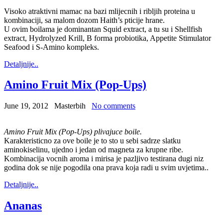
Visoko atraktivni mamac na bazi mlijecnih i ribljih proteina u
kombinaciji, sa malom dozom Haith’s pticije hrane.
U ovim boilama je dominantan Squid extract, a tu su i Shellfish
extract, Hydrolyzed Krill, B forma probiotika, Appetite Stimulator
Seafood i S-Amino kompleks.
Detaljnije..
Amino Fruit Mix (Pop-Ups)
June 19, 2012
Masterbih
No comments
Amino Fruit Mix (Pop-Ups) plivajuce boile.
Karakteristicno za ove boile je to sto u sebi sadrze slatku
aminokiselinu, ujedno i jedan od magneta za krupne ribe.
Kombinacija vocnih aroma i mirisa je pazljivo testirana dugi niz
godina dok se nije pogodila ona prava koja radi u svim uvjetima..
Detaljnije..
Ananas