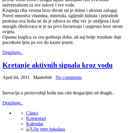
univerzalnom za sve uslove i sve vode.
Krupnija riba veoma brzo shvati sta je dobar i ukusan zalogaj.
Pored mnostva vitamina, minerala, ugljenih hidrata i prirodnih
proteina ova bolia ne da je zdrava za ribu vec je omiljena i kod
mnogih ribolovaca te je na prvu favorizuju i uspjesno love sirom
svijeta.
Opasna kuglica za sva godisnja doba, ali naj bolje rezultate daje
pocetkom ljeta pa sve do kasne jeseni.
Detaljnije..
Kretanje aktivnih signala kroz vodu
April 04, 2011
Masterbih
No comments
Inovacija u proizvodnji boila nas cini drugacijim od drugih..
Detaljnije..
Clanci
Komentari
Kalendar