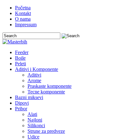
Početna
Kontakt
O nama
Impressum
Feeder
Boile
Peleti
Aditivi i Komponente
Aditivi
Arome
Praskaste komponente
Tecne komponente
Bazni miksevi
Dipovi
Pribor
Alati
Najloni
Silikonci
Strune za predveze
Udice