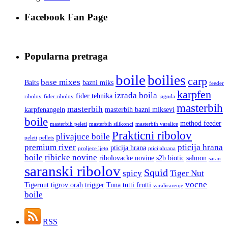
Facebook Fan Page
Popularna pretraga
boile
boilies
carp
base mixes
Baits
bazni miks
feeder
karpfen
izrada boila
fider tehnika
ribolov
fider ribolov
jagoda
masterbih
masterbih
karpfenangeln
masterbih bazni miksevi
boile
method feeder
masterbih peleti
masterbih silikonci
masterbih varalice
Prakticni ribolov
plivajuce boile
peleti
pellets
premium river
pticija hrana
pticija hrana
proljece ljeto
pticijahrana
boile
ribicke novine
ribolovacke novine
s2b biotic
salmon
saran
saranski ribolov
Squid
spicy
Tiger Nut
vocne
Tigernut
tigrov orah
trigger
Tuna
tutti frutti
varalicarenje
boile
RSS