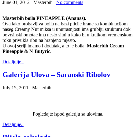
June 01, 2012
Masterbih
No comments
Masterbih boila PINEAPPLE (Ananas).
Ova lako probavljiva boila na bazi pticije hrane sa kombinacijom
naseg Creamy Nut miksa u unutrasnjosti ima grublju strukturu dok
povrsinski omotac ima nesto sitniju kako bi u kratkom vremenskom
roku privukla ribu na hranjeno mjesto.
U ovoj seriji imamo i dodatak, a to je boila:
Masterbih Cream
Pineapple & N-Butyric
..
Detaljnije..
Galerija Ulova – Saranski Ribolov
July 15, 2011
Masterbih
Pogledajte ispod galeriju sa ulovima..
Detaljnije..