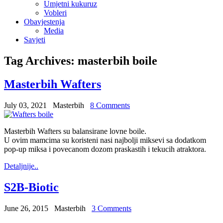
Umjetni kukuruz
Vobleri
Obavjestenja
Media
Savjeti
Tag Archives:
masterbih boile
Masterbih Wafters
July 03, 2021
Masterbih
8 Comments
Masterbih Wafters su balansirane lovne boile.
U ovim mamcima su koristeni nasi najbolji miksevi sa dodatkom
pop-up miksa i povecanom dozom praskastih i tekucih atraktora.
Detaljnije..
S2B-Biotic
June 26, 2015
Masterbih
3 Comments