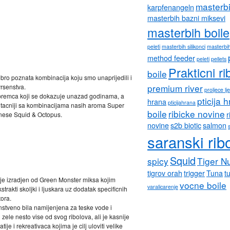
masterb
karpfenangeln
masterbih bazni miksevi
masterbih boile
peleti
masterbih silikonci
masterbih
method feeder
peleti
pellets
Prakticni ri
boile
obro poznata kombinacija koju smo unaprijedili i
premium river
vrsenstva.
proljece lj
remca koji se dokazuje unazad godinama, a
pticija 
hrana
pticijahrana
bitacniji sa kombinacijama nasih aroma Super
boile
ribicke novine
r
nese Squid & Octopus.
novine
s2b biotic
salmon
saranski rib
Squid
spicy
Tiger N
tigrov orah
trigger
Tuna
tu
e izradjen od Green Monster miksa kojim
vocne boile
varalicarenje
strakti skoljki i ljuskara uz dodatak specificnih
tora.
nstveno bila namijenjena za teske vode i
i zele nesto vise od svog ribolova, ali je kasnije
ije i rekreativaca kojima je cilj uloviti velike