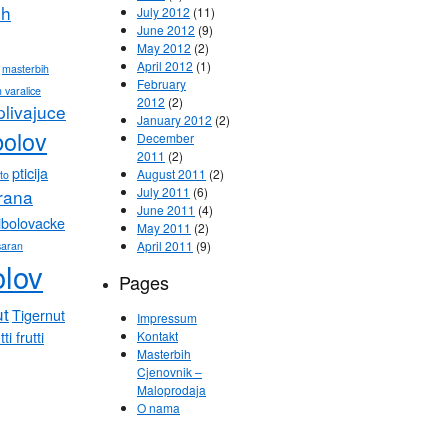
ih
July 2012
(11)
June 2012
(9)
May 2012
(2)
April 2012
(1)
masterbih
February
 varalice
2012
(2)
plivajuce
January 2012
(2)
bolov
December
2011
(2)
pticija
August 2011
(2)
eto
July 2011
(6)
hrana
June 2011
(4)
ibolovacke
May 2011
(2)
April 2011
(9)
saran
olov
Pages
ut
Tigernut
Impressum
tti frutti
Kontakt
Masterbih
Cjenovnik –
Maloprodaja
O nama