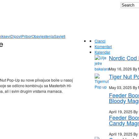
iksevi
Dipovi
Pribor
Obavjestenja
Savjeti
e
Clanci
Komentari
Kalendar
Nordic Cod L
May 16, 2026 By 
Tiger Nut P
Nut Pop-Up su nove plivajuce boile u nasoj
i koje se odlicno kombinuju sa Masterbih HI-
May 03, 2025 By 
ama, ali i svim drugim vrstama mamaca.
Feeder Boo
Bloody Mag
April 19, 2025 By
Feeder Boo
Candy Mag
April 19, 2025 By