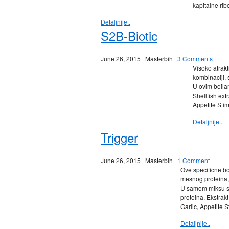
kapitalne rib
Detaljnije..
S2B-Biotic
June 26, 2015
Masterbih
3 Comments
Visoko atrakt
kombinaciji,
U ovim boilam
Shellfish ext
Appetite Sti
Detaljnije..
Trigger
June 26, 2015
Masterbih
1 Comment
Ove specificne bo
mesnog proteina, 
U samom miksu se
proteina, Ekstrak
Garlic, Appetite 
Detaljnije..