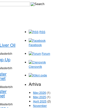
RSS
iver Oil
Facebook
Masterbih
Forum
op-Up
Cjenovnik
Masterbih
ster
net
Arhiva
 Masterbih
ster
May 2026
(1)
net
May 2025
(1)
April 2025
(2)
 Masterbih
November