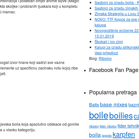
ombinacija i poseban omjer arome sljive (Magic
Sastojci za izradu boila - 
kta skoljke i probranih ljuskara koji u kompletu
Sastojci za izradu zimsk
ki mamac.
Zimska Strategija u Lovu 
NOVO: TTF Kopce za sve
kalupa
Novogodišnje sniženje 22
15.01.2019
Škobalj i lov zimi
Kalupi za izradu silikonski
Vasi prijedlozi
Blog:
Ribolov
bogat izvor hrane koji sadrzi sve vazne
lemente uz specificnu zacinsku notu kojoj ribe
Facebook Fan Page
eti.
Popularna pretraga
base mixes
Baits
bazni
boile
boilies
c
ljevska boila koja apsolutno odskace od gomile
fider tehni
ribolov
fider ribolov
da u visoku kategoriju.
karpfen
boila
jagoda