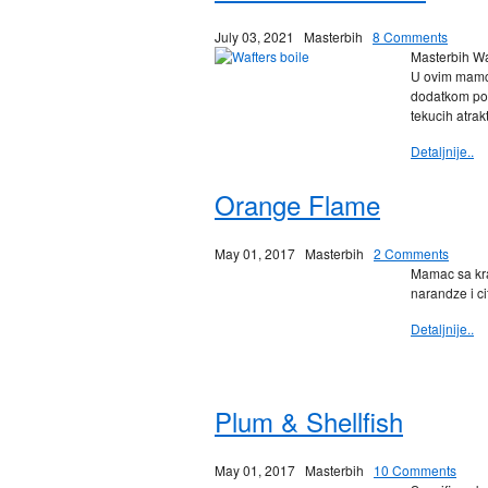
July 03, 2021
Masterbih
8 Comments
Masterbih Wa
U ovim mamci
dodatkom po
tekucih atrak
Detaljnije..
Orange Flame
May 01, 2017
Masterbih
2 Comments
Mamac sa kra
narandze i ci
Detaljnije..
Plum & Shellfish
May 01, 2017
Masterbih
10 Comments