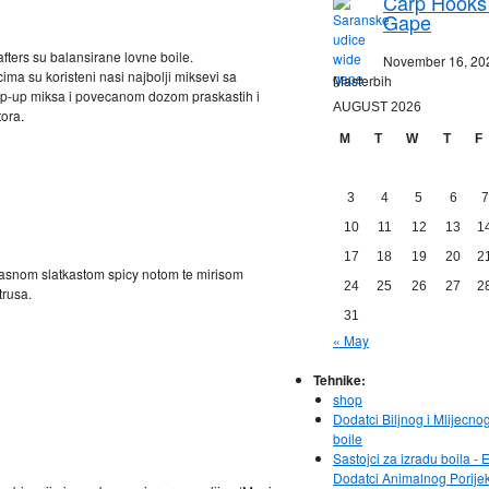
Carp Hooks
Gape
fters su balansirane lovne boile.
November 16, 20
ma su koristeni nasi najbolji miksevi sa
Masterbih
p-up miksa i povecanom dozom praskastih i
AUGUST 2026
tora.
M
T
W
T
F
3
4
5
6
7
10
11
12
13
1
17
18
19
20
2
snom slatkastom spicy notom te mirisom
24
25
26
27
2
trusa.
31
« May
Tehnike:
shop
Dodatci Biljnog i Mlijecno
boile
Sastojci za izradu boila - E
Dodatci Animalnog Porije