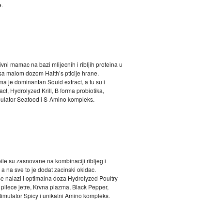
e.
ivni mamac na bazi mlijecnih i ribljih proteina u
 sa malom dozom Haith’s pticije hrane.
a je dominantan Squid extract, a tu su i
ract, Hydrolyzed Krill, B forma probiotika,
mulator Seafood i S-Amino kompleks.
ile su zasnovane na kombinaciji ribljeg i
a na sve to je dodat zacinski okidac.
 nalazi i optimalna doza Hydrolyzed Poultry
t pilece jetre, Krvna plazma, Black Pepper,
Stimulator Spicy i unikatni Amino kompleks.