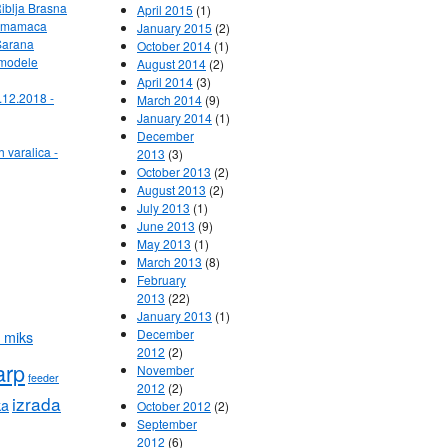
Riblja Brasna
April 2015
(1)
ih mamaca
January 2015
(2)
Sarana
October 2014
(1)
 modele
August 2014
(2)
April 2014
(3)
.12.2018 -
March 2014
(9)
January 2014
(1)
December
h varalica -
2013
(3)
October 2013
(2)
August 2013
(2)
July 2013
(1)
June 2013
(9)
May 2013
(1)
March 2013
(8)
February
2013
(22)
January 2013
(1)
December
 miks
2012
(2)
arp
November
feeder
2012
(2)
izrada
ka
October 2012
(2)
September
2012
(6)