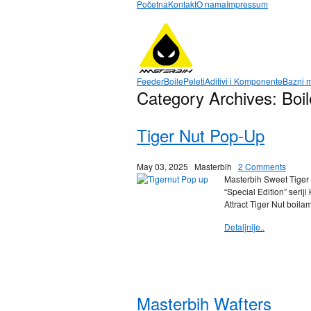
Početna
Kontakt
O nama
Impressum
Feeder
Boile
Peleti
Aditivi i Komponente
Bazni m
Category Archives:
Boil
Tiger Nut Pop-Up
May 03, 2025
Masterbih
2 Comments
Masterbih Sweet Tiger 
“Special Edition” serij
Attract Tiger Nut boil
Detaljnije..
Masterbih Wafters