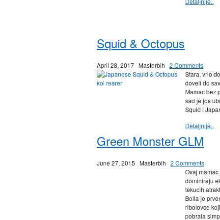
Detaljnije..
Squid & Octopus
April 28, 2017
Masterbih
2 Comments
Stara, vrlo d
doveli do sa
Mamac bez p
sad je jos u
Squid i Japa
Detaljnije..
Green Monster GLM
June 27, 2015
Masterbih
2 Comments
Ovaj mamac j
dominiraju ek
tekucih atrak
Boila je prve
ribolovce koj
pobrala simpat