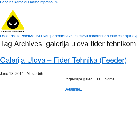
Početna
Kontakt
O nama
Impressum
Feeder
Boile
Peleti
Aditivi i Komponente
Bazni miksevi
Dipovi
Pribor
Obavjestenja
Savj
Tag Archives:
galerija ulova fider tehnikom
Galerija Ulova – Fider Tehnika (Feeder)
June 18, 2011
Masterbih
Pogledajte galeriju sa ulovima..
Detaljnije..