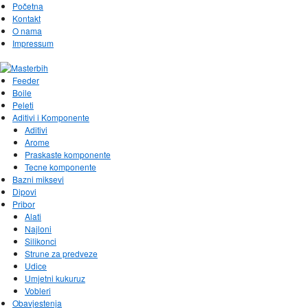
Početna
Kontakt
O nama
Impressum
Feeder
Boile
Peleti
Aditivi i Komponente
Aditivi
Arome
Praskaste komponente
Tecne komponente
Bazni miksevi
Dipovi
Pribor
Alati
Najloni
Silikonci
Strune za predveze
Udice
Umjetni kukuruz
Vobleri
Obavjestenja