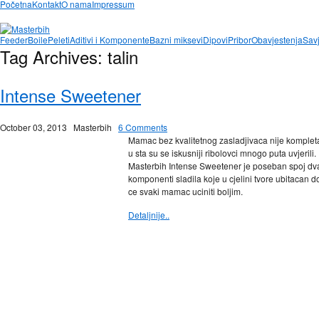
Početna
Kontakt
O nama
Impressum
Feeder
Boile
Peleti
Aditivi i Komponente
Bazni miksevi
Dipovi
Pribor
Obavjestenja
Savj
Tag Archives:
talin
Intense Sweetener
October 03, 2013
Masterbih
6 Comments
Mamac bez kvalitetnog zasladjivaca nije kompl
u sta su se iskusniji ribolovci mnogo puta uvjerili.
Masterbih Intense Sweetener je poseban spoj dv
komponenti sladila koje u cjelini tvore ubitacan d
ce svaki mamac uciniti boljim.
Detaljnije..