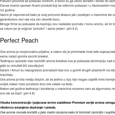
Pokusni proizvod se pokazao izvrsnim, a tvorci su ga ubrzo doradili i doveli do sav
Danas imamo savrsen finalni produkt koji se odlicnim pokazao i u ribolovackim m
niz godina.
Vazno je napomenuti kako je ovaj proizvod strasno jak i postojan u mamcima sto 
garantovano reci vas nos cim otvorite bocu.
Mnoge firme su pokusale da kopiraju ovu nadaleko poznatu i lovnu aromu, ali im to
za rukom jer je original “prirodni” i samo jedan! (pH 9.2)
Perfect Peach
Ova aroma je nevjerovatno prijatna, a nakon sto je primirisete imat cete osjecaj ka
vama nalazi gomila socnih breskvi.
Testirajuci uporedo vise razlicitih aroma breskve ova je pokazala dominaciju nad s
gdje su rezultati bili zacudjujuci.
Sarani i Amuri su nepogresivo pronalazili bas ovu u gomili drugih plasiranih na is
hranilistu.
Ova aroma je bila medju blazim, ali se jedino u njoj nije mogao osjetiti miris hemije
uvijek makar malo provlacio kroz sve ostale na testu.
Nakon pet godina testiranja i koristenja u mamcima mozemo vam sa sigurnoscu rec
ono sto se trazi! (pH 4.9)
Visoka koncentracija i pojacana termo stabilnost Premium serije aroma omog
ribolovcu smanjeno doziranje i ustedu.
Ove arome mozete koristiti u jako malim dozama kako bi formirali zanimljiv i supti