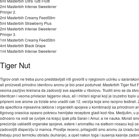
6ml Masterbih Ultra Tutti Frutti
2ml Masterbih Intense Sweetener
Primjer 2.
2ml Masterbih Creamy FeedStim
5ml Masterbih Strawberry Plus
2ml Masterbih Intense Sweetener
Primjer 3.
1ml Masterbih Creamy FeedStim
4ml Masterbih Black Grape
1ml Masterbih Intense Sweetener
Tiger Nut
Tigrov orah ne treba puno predstavljati niti govoriti o njegovom ucinku u saranskom
ali proizvesti prirodno identicnu aromu je bio pravi poduhvat. Masterbih Tiger Nut F
veoma pazljivo kreirana da zadovolji sve aspekte u ribolovu. Trudili smo se da stv
identican i veoma privlacan tajgerov okus, ali i mirisni signal koji je izuzetno topiv 
pripremi ove arome za trziste smo uradili cak 12. verzija koje smo iscrpno testirali.
da specificna mjesavina laktona i organskih spojeva u kombinaciji sa prirodnom 
tigrovog orascica opasno pokrecu hemijske receptore gladi kod riba. Medjutim, u p
odnosno na vodi se (uvijek na kraju) ipak pita Saran i Amur, a ne nauka. Morali sm
preciznije uskladiti organske spojeve, estere i aromatiku na slatkom nosacu koji ce
zadovoljiti disperziju iz mamca. Prostije receno, prilagodili smo aromu za izradu bo
trebaju proci termicku obradu (kuhanje), a opet nakon toga i susenja kasnije zadovo