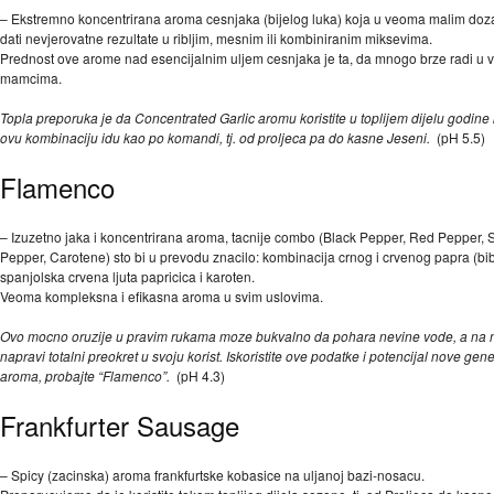
– Ekstremno koncentrirana aroma cesnjaka (bijelog luka) koja u veoma malim d
dati nevjerovatne rezultate u ribljim, mesnim ili kombiniranim miksevima.
Prednost ove arome nad esencijalnim uljem cesnjaka je ta, da mnogo brze radi u 
mamcima.
Topla preporuka je da Concentrated Garlic aromu koristite u toplijem dijelu godine
ovu kombinaciju idu kao po komandi, tj. od proljeca pa do kasne Jeseni.
(pH 5.5)
Flamenco
– Izuzetno jaka i koncentrirana aroma, tacnije combo (Black Pepper, Red Pepper, 
Pepper, Carotene) sto bi u prevodu znacilo: kombinacija crnog i crvenog papra (bib
spanjolska crvena ljuta papricica i karoten.
Veoma kompleksna i efikasna aroma u svim uslovima.
Ovo mocno oruzije u pravim rukama moze bukvalno da pohara nevine vode, a na
napravi totalni preokret u svoju korist. Iskoristite ove podatke i potencijal nove gen
aroma, probajte “Flamenco”.
(pH 4.3)
Frankfurter Sausage
– Spicy (zacinska) aroma frankfurtske kobasice na uljanoj bazi-nosacu.