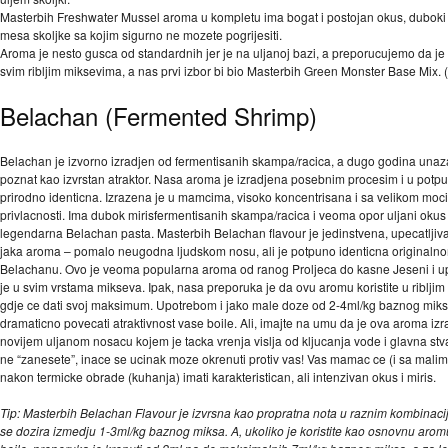
Masterbih Freshwater Mussel aroma u kompletu ima bogat i postojan okus, duboki u
mesa skoljke sa kojim sigurno ne mozete pogrijesiti.
Aroma je nesto gusca od standardnih jer je na uljanoj bazi, a preporucujemo da je k
svim ribljim miksevima, a nas prvi izbor bi bio Masterbih Green Monster Base Mix. 
Belachan (Fermented Shrimp)
Belachan je izvorno izradjen od fermentisanih skampa/racica, a dugo godina unaz
poznat kao izvrstan atraktor. Nasa aroma je izradjena posebnim procesim i u potpu
prirodno identicna. Izrazena je u mamcima, visoko koncentrisana i sa velikom moci
privlacnosti. Ima dubok mirisfermentisanih skampa/racica i veoma opor uljani okus 
legendarna Belachan pasta. Masterbih Belachan flavour je jedinstvena, upecatljiva 
jaka aroma – pomalo neugodna ljudskom nosu, ali je potpuno identicna originaln
Belachanu. Ovo je veoma popularna aroma od ranog Proljeca do kasne Jeseni i up
je u svim vrstama mikseva. Ipak, nasa preporuka je da ovu aromu koristite u riblji
gdje ce dati svoj maksimum. Upotrebom i jako male doze od 2-4ml/kg baznog mik
dramaticno povecati atraktivnost vase boile. Ali, imajte na umu da je ova aroma iz
novijem uljanom nosacu kojem je tacka vrenja vislja od kljucanja vode i glavna stv
ne “zanesete”, inace se ucinak moze okrenuti protiv vas! Vas mamac ce (i sa mal
nakon termicke obrade (kuhanja) imati karakteristican, ali intenzivan okus i miris.
Tip: Masterbih Belachan Flavour je izvrsna kao propratna nota u raznim kombinac
se dozira izmedju 1-3ml/kg baznog miksa. A, ukoliko je koristite kao osnovnu aro