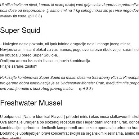
Ukoliko lovite na rijeci, kanalu ili nekoj divljoj vodi gdje zelite dugorocno prihranjivat
pola doze od preporucene, tj. samo 4ml na 1 kg suhog miksa sto je i vise nego dov
ovakav tip vode.
(pH 3.8)
Super Squid
– Naizgled nesto poznato, ali ipak totalno drugacije note i mnogo jaceg mirisa.
Nevjerovatan instant efekat za vas mamac, pogotovo za brze ribolove jer sarani n
se obuzdaju pored Super Squid-a.
Omiljena aroma iskusnih lisaca i njihovih kombinacija.
Pitajte sarane, zasto!?
Pokusajte kombinovati Super Squid sa malim dozama Strawberry Plus ili Pineapple
provjereno dobra kombinacija je sa Undercover Monster Crab, medjutim nije prepo
ovo zadnje radite u kuci zbog jezivog mirisa
(pH 8.3)
Freshwater Mussel
U potpunosti (Nature Identical Flavour) prirodni miris i okus mesa slatkovodnih skol
Ova aroma je uradjena po slozenoj recepturi kao i legendarni Monster Crab, odno
kombinacijom prirodno identicnih komponenti arome koje oponasaju prirodnu hra
Dodatno je upotrijebljen pravi koncentrat skoljki sa organskim kiselinama, amino k
uljem skoljki.