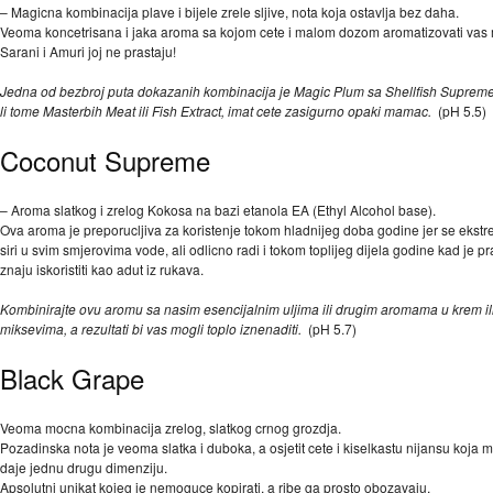
– Magicna kombinacija plave i bijele zrele sljive, nota koja ostavlja bez daha.
Veoma koncetrisana i jaka aroma sa kojom cete i malom dozom aromatizovati va
Sarani i Amuri joj ne prastaju!
Jedna od bezbroj puta dokazanih kombinacija je Magic Plum sa Shellfish Supreme
li tome Masterbih Meat ili Fish Extract, imat cete zasigurno opaki mamac.
(pH 5.5)
Coconut Supreme
– Aroma slatkog i zrelog Kokosa na bazi etanola EA (Ethyl Alcohol base).
Ova aroma je preporucljiva za koristenje tokom hladnijeg doba godine jer se ekst
siri u svim smjerovima vode, ali odlicno radi i tokom toplijeg dijela godine kad je pr
znaju iskoristiti kao adut iz rukava.
Kombinirajte ovu aromu sa nasim esencijalnim uljima ili drugim aromama u krem ili 
miksevima, a rezultati bi vas mogli toplo iznenaditi.
(pH 5.7)
Black Grape
Veoma mocna kombinacija zrelog, slatkog crnog grozdja.
Pozadinska nota je veoma slatka i duboka, a osjetit cete i kiselkastu nijansu koja
daje jednu drugu dimenziju.
Apsolutni unikat kojeg je nemoguce kopirati, a ribe ga prosto obozavaju.