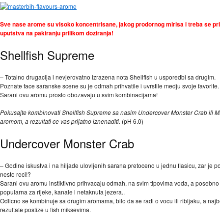
Sve nase arome su visoko koncentrisane, jakog prodornog mirisa i treba se pri
uputstva na pakiranju prilikom doziranja!
Shellfish Supreme
– Totalno drugacija i nevjerovatno izrazena nota Shellfish u usporedbi sa drugim.
Poznate face saranske scene su je odmah prihvatile i uvrstile medju svoje favorite.
Sarani ovu aromu prosto obozavaju u svim kombinacijama!
Pokusajte kombinovati Shellfish Supreme sa nasim Undercover Monster Crab ili 
aromom, a rezultati ce vas prijatno iznenaditi.
(pH 6.0)
Undercover Monster Crab
– Godine iskustva i na hiljade ulovljenih sarana pretoceno u jednu flasicu, zar je p
nesto reci!?
Sarani ovu aromu instiktivno prihvacaju odmah, na svim tipovima voda, a posebno 
popularna za rijeke, kanale i netaknuta jezera..
Odlicno se kombinuje sa drugim aromama, bilo da se radi o vocu ili ribljaku, a najb
rezultate postize u fish miksevima.