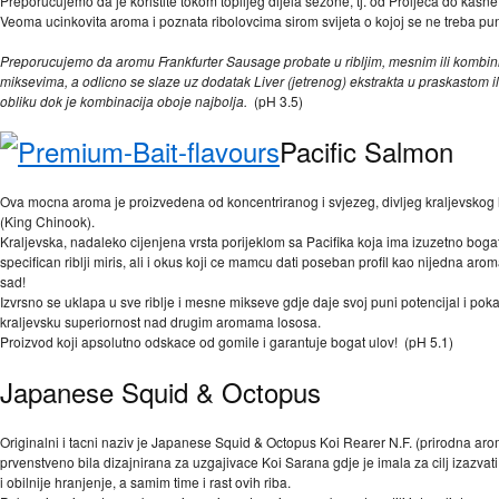
Preporucujemo da je koristite tokom toplijeg dijela sezone, tj. od Proljeca do kasne
Veoma ucinkovita aroma i poznata ribolovcima sirom svijeta o kojoj se ne treba pun
Preporucujemo da aromu Frankfurter Sausage probate u ribljim, mesnim ili kombin
miksevima, a odlicno se slaze uz dodatak Liver (jetrenog) ekstrakta u praskastom i
obliku dok je kombinacija oboje najbolja.
(pH 3.5)
Pacific Salmon
Ova mocna aroma je proizvedena od koncentriranog i svjezeg, divljeg kraljevskog
(King Chinook).
Kraljevska, nadaleko cijenjena vrsta porijeklom sa Pacifika koja ima izuzetno bogat
specifican riblji miris, ali i okus koji ce mamcu dati poseban profil kao nijedna aro
sad!
Izvrsno se uklapa u sve riblje i mesne mikseve gdje daje svoj puni potencijal i pok
kraljevsku superiornost nad drugim aromama lososa.
Proizvod koji apsolutno odskace od gomile i garantuje bogat ulov! (pH 5.1)
Japanese Squid & Octopus
Originalni i tacni naziv je Japanese Squid & Octopus Koi Rearer N.F. (prirodna aro
prvenstveno bila dizajnirana za uzgajivace Koi Sarana gdje je imala za cilj izazvati
i obilnije hranjenje, a samim time i rast ovih riba.