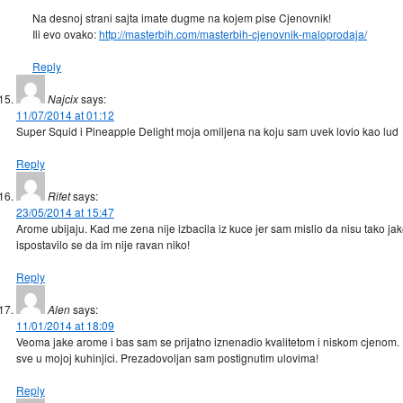
Na desnoj strani sajta imate dugme na kojem pise Cjenovnik!
Ili evo ovako:
http://masterbih.com/masterbih-cjenovnik-maloprodaja/
Reply
Najcix
says:
11/07/2014 at 01:12
Super Squid i Pineapple Delight moja omiljena na koju sam uvek lovio kao lud
Reply
Rifet
says:
23/05/2014 at 15:47
Arome ubijaju. Kad me zena nije izbacila iz kuce jer sam mislio da nisu tako jak
ispostavilo se da im nije ravan niko!
Reply
Alen
says:
11/01/2014 at 18:09
Veoma jake arome i bas sam se prijatno iznenadio kvalitetom i niskom cjenom.
sve u mojoj kuhinjici. Prezadovoljan sam postignutim ulovima!
Reply