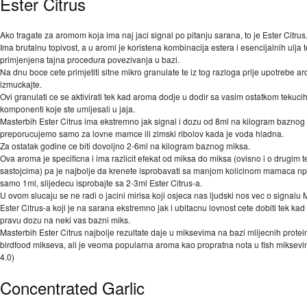
Ester Citrus
Ako tragate za aromom koja ima naj jaci signal po pitanju sarana, to je Ester Citrus
Ima brutalnu topivost, a u aromi je koristena kombinacija estera i esencijalnih ulja t
primjenjena tajna procedura povezivanja u bazi.
Na dnu boce cete primjetiti sitne mikro granulate te iz tog razloga prije upotrebe 
izmuckajte.
Ovi granulati ce se aktivirati tek kad aroma dodje u dodir sa vasim ostatkom tekuci
komponenti koje ste umijesali u jaja.
Masterbih Ester Citrus ima ekstremno jak signal i dozu od 8ml na kilogram baznog
preporucujemo samo za lovne mamce ili zimski ribolov kada je voda hladna.
Za ostatak godine ce biti dovoljno 2-6ml na kilogram baznog miksa.
Ova aroma je specificna i ima razlicit efekat od miksa do miksa (ovisno i o drugim 
sastojcima) pa je najbolje da krenete isprobavati sa manjom kolicinom mamaca np
samo 1ml, slijedecu isprobajte sa 2-3ml Ester Citrus-a.
U ovom slucaju se ne radi o jacini mirisa koji osjeca nas ljudski nos vec o signalu 
Ester Citrus-a koji je na sarana ekstremno jak i ubitacnu lovnost cete dobiti tek ka
pravu dozu na neki vas bazni miks.
Masterbih Ester Citrus najbolje rezultate daje u miksevima na bazi mlijecnih protein
birdfood mikseva, ali je veoma popularna aroma kao propratna nota u fish miksev
4.0)
Concentrated Garlic