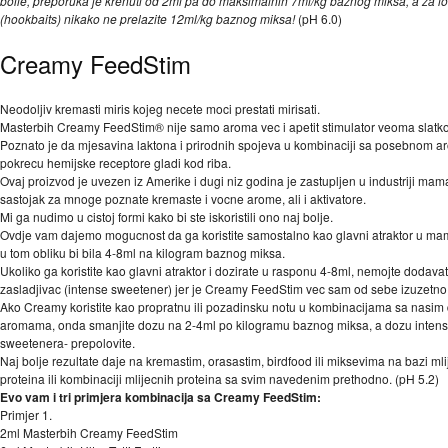
boile, preporuka je krenuti od 2ml pa do maksimalnih 7ml/kg baznog miksa, a za l
(hookbaits) nikako ne prelazite 12ml/kg baznog miksa!
(pH 6.0)
Creamy FeedStim
Neodoljiv kremasti miris kojeg necete moci prestati mirisati.
Masterbih Creamy FeedStim® nije samo aroma vec i apetit stimulator veoma slatk
Poznato je da mjesavina laktona i prirodnih spojeva u kombinaciji sa posebnom 
pokrecu hemijske receptore gladi kod riba.
Ovaj proizvod je uvezen iz Amerike i dugi niz godina je zastupljen u industriji ma
sastojak za mnoge poznate kremaste i vocne arome, ali i aktivatore.
Mi ga nudimo u cistoj formi kako bi ste iskoristili ono naj bolje.
Ovdje vam dajemo mogucnost da ga koristite samostalno kao glavni atraktor u ma
u tom obliku bi bila 4-8ml na kilogram baznog miksa.
Ukoliko ga koristite kao glavni atraktor i dozirate u rasponu 4-8ml, nemojte dodavat
zasladjivac (intense sweetener) jer je Creamy FeedStim vec sam od sebe izuzetno
Ako Creamy koristite kao propratnu ili pozadinsku notu u kombinacijama sa nasim
aromama, onda smanjite dozu na 2-4ml po kilogramu baznog miksa, a dozu inten
sweetenera- prepolovite.
Naj bolje rezultate daje na kremastim, orasastim, birdfood ili miksevima na bazi mli
proteina ili kombinaciji mlijecnih proteina sa svim navedenim prethodno. (pH 5.2)
Evo vam i tri primjera kombinacija sa Creamy FeedStim:
Primjer 1.
2ml Masterbih Creamy FeedStim