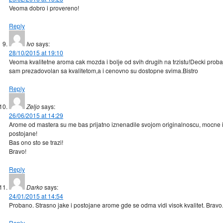
Veoma dobro i provereno!
Reply
Ivo
says:
28/10/2015 at 19:10
Veoma kvalitetne aroma cak mozda i bolje od svih drugih na trzistu!Decki probaj
sam prezadovolan sa kvalitetom,a i cenovno su dostopne svima.Bistro
Reply
Zeljo
says:
26/06/2015 at 14:29
Arome od mastera su me bas prijatno iznenadile svojom originalnoscu, mocne 
postojane!
Bas ono sto se trazi!
Bravo!
Reply
Darko
says:
24/01/2015 at 14:54
Probano. Strasno jake i postojane arome gde se odma vidi visok kvalitet. Bravo
Reply