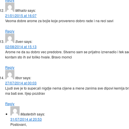
Mihailo
says:
21/01/2015 at 16:07
Veoma dobre arome za bojle koje provereno dobro rade i na reci savi
Reply
Sven
says:
02/08/2014 at 15:13
Arome ne da su dobro vec predobre. Stvarno sam se prijatno iznenadio i tek sa
kontam sto ih svi toliko hvale. Bravo momci
Reply
tibor
says:
27/07/2014 at 00:03
Ljudi sve je to super,ali nigdje nema cijene a mene zanima sve dipovi kemija b
ma baš sve. lijep pozdrav
Reply
Masterbih
says:
31/07/2014 at 20:53
Postovani,