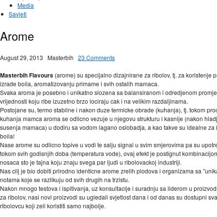
Media
Savjeti
Arome
August 29, 2013
Masterbih
23 Comments
Masterbih Flavours
(arome) su specijalno dizajnirane za ribolov, tj. za koristenje p
izrade boila, aromatizovanju primame i svih ostalih mamaca.
Svaka aroma je posebno i unikatno slozena sa balansiranom i odredjenom prom
vrijednosti koju ribe izuzetno brzo lociraju cak i na velikim razdaljinama.
Postojane su, termo stabilne i nakon duze termicke obrade (kuhanja), tj. tokom pr
kuhanja mamca aroma se odlicno vezuje u njegovu strukturu i kasnije (nakon hlad
susenja mamaca) u dodiru sa vodom lagano oslobadja, a kao takve su idealne za 
boila!
Nase arome su odlicno topive u vodi te salju signal u svim smjerovima pa su upotre
tokom svih godisnjih doba (temperatura vode), ovaj efekt je postignut kombinacijom 
nosaca sto je tajna koju znaju svega par ljudi u ribolovackoj industriji.
Nas cilj je bio dobiti prirodno identicne arome zrelih plodova i organizama sa ”unik
notama koje se razlikuju od svih drugih na trzistu.
Nakon mnogo testova i ispitivanja, uz konsultacije i suradnju sa liderom u proizvo
za ribolov, nasi novi proizvodi su ugledali svjetlost dana i od danas su dostupni s
ribolovcu koji zeli koristiti samo najbolje.