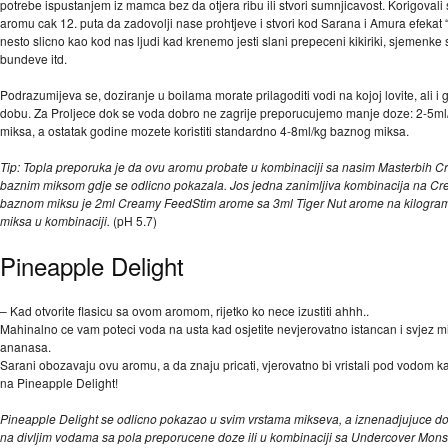
potrebe ispustanjem iz mamca bez da otjera ribu ili stvori sumnjicavost. Korigoval
aromu cak 12. puta da zadovolji nase prohtjeve i stvori kod Sarana i Amura efekat “
nesto slicno kao kod nas ljudi kad krenemo jesti slani prepeceni kikiriki, sjemenke
bundeve itd.
Podrazumijeva se, doziranje u boilama morate prilagoditi vodi na kojoj lovite, ali i
dobu. Za Proljece dok se voda dobro ne zagrije preporucujemo manje doze: 2-5m
miksa, a ostatak godine mozete koristiti standardno 4-8ml/kg baznog miksa.
Tip: Topla preporuka je da ovu aromu probate u kombinaciji sa nasim Masterbih 
baznim miksom gdje se odlicno pokazala. Jos jedna zanimljiva kombinacija na C
baznom miksu je 2ml Creamy FeedStim arome sa 3ml Tiger Nut arome na kilogra
miksa u kombinaciji.
(pH 5.7)
Pineapple Delight
– Kad otvorite flasicu sa ovom aromom, rijetko ko nece izustiti ahhh..
Mahinalno ce vam poteci voda na usta kad osjetite nevjerovatno istancan i svjez mi
ananasa.
Sarani obozavaju ovu aromu, a da znaju pricati, vjerovatno bi vristali pod vodom k
na Pineapple Delight!
Pineapple Delight se odlicno pokazao u svim vrstama mikseva, a iznenadjujuce dob
na divljim vodama sa pola preporucene doze ili u kombinaciji sa Undercover Mons