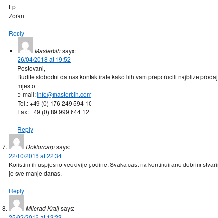
Lp
Zoran
Reply
Masterbih
says:
26/04/2018 at 19:52
Postovani,
Budite slobodni da nas kontaktirate kako bih vam preporucili najblize proda
mjesto.
e-mail:
info@masterbih.com
Tel.: +49 (0) 176 249 594 10
Fax: +49 (0) 89 999 644 12
Reply
Doktorcarp
says:
22/10/2016 at 22:34
Koristim ih uspjesno vec dvije godine. Svaka cast na kontinuirano dobrim stvar
je sve manje danas.
Reply
Milorad Kralj
says:
25/02/2016 at 13:23