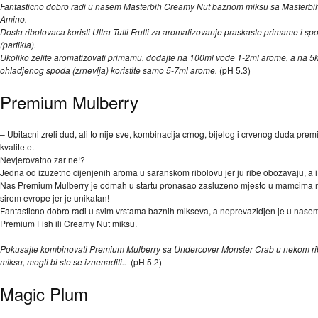
Fantasticno dobro radi u nasem Masterbih Creamy Nut baznom miksu sa Masterbih
Amino.
Dosta ribolovaca koristi Ultra Tutti Frutti za aromatizovanje praskaste primame i s
(partikla).
Ukoliko zelite aromatizovati primamu, dodajte na 100ml vode 1-2ml arome, a na 5
ohladjenog spoda (zrnevlja) koristite samo 5-7ml arome.
(pH 5.3)
Premium Mulberry
– Ubitacni zreli dud, ali to nije sve, kombinacija crnog, bijelog i crvenog duda pre
kvalitete.
Nevjerovatno zar ne!?
Jedna od izuzetno cijenjenih aroma u saranskom ribolovu jer ju ribe obozavaju, a 
Nas Premium Mulberry je odmah u startu pronasao zasluzeno mjesto u mamcima 
sirom evrope jer je unikatan!
Fantasticno dobro radi u svim vrstama baznih mikseva, a neprevazidjen je u nase
Premium Fish ili Creamy Nut miksu.
Pokusajte kombinovati Premium Mulberry sa Undercover Monster Crab u nekom ri
miksu, mogli bi ste se iznenaditi..
(pH 5.2)
Magic Plum