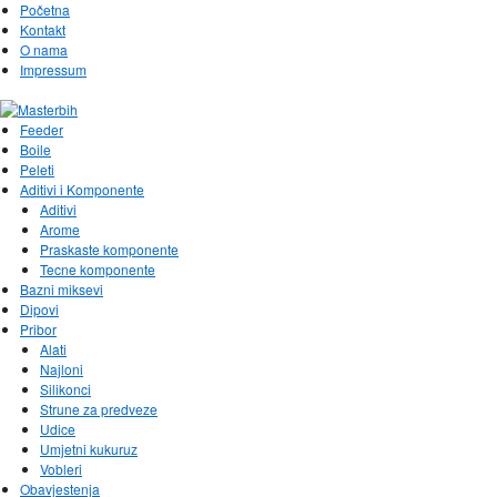
Početna
Kontakt
O nama
Impressum
Feeder
Boile
Peleti
Aditivi i Komponente
Aditivi
Arome
Praskaste komponente
Tecne komponente
Bazni miksevi
Dipovi
Pribor
Alati
Najloni
Silikonci
Strune za predveze
Udice
Umjetni kukuruz
Vobleri
Obavjestenja