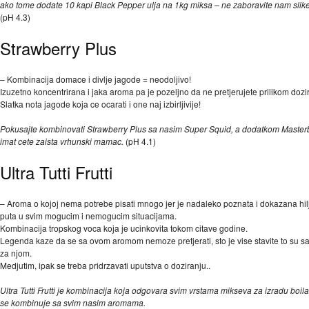
ako tome dodate 10 kapi Black Pepper ulja na 1kg miksa – ne zaboravite nam slike 
(pH 4.3)
Strawberry Plus
– Kombinacija domace i divlje jagode = neodoljivo!
Izuzetno koncentrirana i jaka aroma pa je pozeljno da ne pretjerujete prilikom dozi
Slatka nota jagode koja ce ocarati i one naj izbirljivije!
Pokusajte kombinovati Strawberry Plus sa nasim Super Squid, a dodatkom Master
imat cete zaista vrhunski mamac.
(pH 4.1)
Ultra Tutti Frutti
– Aroma o kojoj nema potrebe pisati mnogo jer je nadaleko poznata i dokazana h
puta u svim mogucim i nemogucim situacijama.
Kombinacija tropskog voca koja je ucinkovita tokom citave godine.
Legenda kaze da se sa ovom aromom nemoze pretjerati, sto je vise stavite to su sar
za njom.
Medjutim, ipak se treba pridrzavati uputstva o doziranju..
Ultra Tutti Frutti je kombinacija koja odgovara svim vrstama mikseva za izradu boila
se kombinuje sa svim nasim aromama.