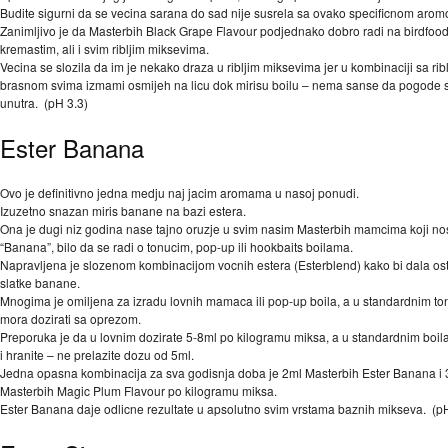
Budite sigurni da se vecina sarana do sad nije susrela sa ovako specificnom aro
Zanimljivo je da Masterbih Black Grape Flavour podjednako dobro radi na birdfood
kremastim, ali i svim ribljim miksevima.
Vecina se slozila da im je nekako draza u ribljim miksevima jer u kombinaciji sa rib
brasnom svima izmami osmijeh na licu dok mirisu boilu – nema sanse da pogode s
unutra. (pH 3.3)
Ester Banana
Ovo je definitivno jedna medju naj jacim aromama u nasoj ponudi.
Izuzetno snazan miris banane na bazi estera.
Ona je dugi niz godina nase tajno oruzje u svim nasim Masterbih mamcima koji no
“Banana”, bilo da se radi o tonucim, pop-up ili hookbaits boilama.
Napravljena je slozenom kombinacijom vocnih estera (Esterblend) kako bi dala ost
slatke banane.
Mnogima je omiljena za izradu lovnih mamaca ili pop-up boila, a u standardnim t
mora dozirati sa oprezom.
Preporuka je da u lovnim dozirate 5-8ml po kilogramu miksa, a u standardnim boi
i hranite – ne prelazite dozu od 5ml.
Jedna opasna kombinacija za sva godisnja doba je 2ml Masterbih Ester Banana i 
Masterbih Magic Plum Flavour po kilogramu miksa.
Ester Banana daje odlicne rezultate u apsolutno svim vrstama baznih mikseva. (pH