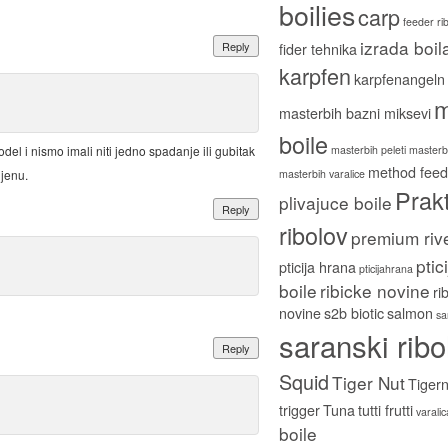
boilies
carp
feeder ri
izrada boil
Reply
fider tehnika
karpfen
karpfenangeln
m
masterbih bazni miksevi
boile
masterbih peleti
masterbi
odel i nismo imali niti jedno spadanje ili gubitak
method feed
masterbih varalice
ijenu.
Prakt
plivajuce boile
Reply
ribolov
premium riv
ptic
pticija hrana
pticijahrana
boile
ribicke novine
ri
novine
s2b biotic
salmon
sa
saranski ribo
Reply
Squid
Tiger Nut
Tigern
trigger
Tuna
tutti frutti
varali
boile