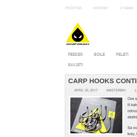
POČETNA
KONTAKT
O NAMA
FEEDER
BOILE
PELETI
SAVJETI
CARP HOOKS CONT
APRIL 30, 2017
MASTERBIH
4
Ove s
ili k
odnos
ekstr
Sa ov
krsu, 