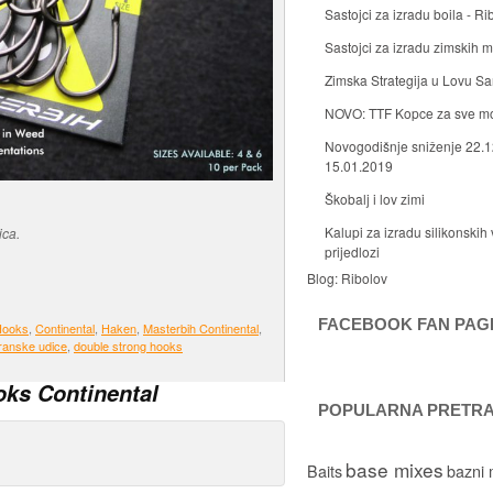
Sastojci za izradu boila - Ri
Sastojci za izradu zimskih
Zimska Strategija u Lovu S
NOVO: TTF Kopce za sve m
Novogodišnje sniženje 22.1
15.01.2019
Škobalj i lov zimi
Kalupi za izradu silikonskih 
ica.
prijedlozi
Blog:
Ribolov
FACEBOOK FAN PAG
Hooks
,
Continental
,
Haken
,
Masterbih Continental
,
aranske udice
,
double strong hooks
ks Continental
POPULARNA PRETR
base mixes
Baits
bazni 