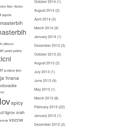
October 2014
(1)
bolov
fider ribolov
August 2014
(2)
a
jagoda
April 2014
(3)
masterbih
March 2014
(9)
asterbih
January 2014
(1)
h silikonci
December 2013
(3)
er
peleti
pellets
October 2013
(2)
icni
August 2013
(2)
er
proljece ljeto
July 2013
(1)
ija hrana
June 2013
(9)
bolovacke
May 2013
(1)
ran
lov
March 2013
(8)
spicy
February 2013
(22)
ut
tigrov orah
January 2013
(1)
vocne
carenje
December 2012
(2)