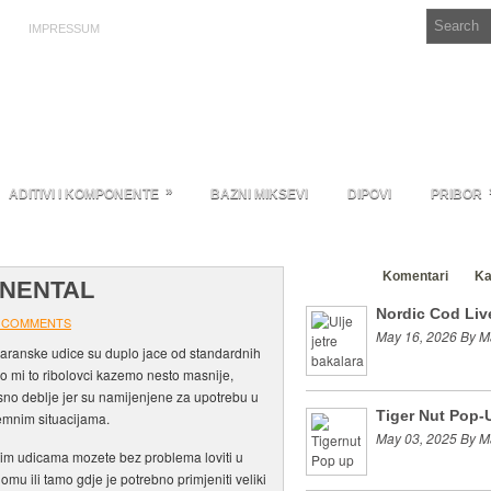
IMPRESSUM
»
ADITIVI I KOMPONENTE
BAZNI MIKSEVI
DIPOVI
PRIBOR
Clanci
Komentari
Ka
INENTAL
Nordic Cod Live
 COMMENTS
May 16, 2026 By M
aranske udice su duplo jace od standardnih
ako mi to ribolovci kazemo nesto masnije,
no deblje jer su namijenjene za upotrebu u
Tiger Nut Pop-
emnim situacijama.
May 03, 2025 By M
im udicama mozete bez problema loviti u
lomu ili tamo gdje je potrebno primjeniti veliki