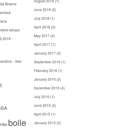
August 2019
(1)
blja Brasna
June 2019
(2)
 mamaca
July 2018
(1)
arana
April 2018
(2)
odele kalupa
May 2017
(4)
2.2018 -
April 2017
(7)
January 2017
(2)
varalica - Vasi
September 2016
(1)
February 2016
(1)
January 2016
(3)
E
December 2015
(4)
July 2015
(1)
June 2015
(3)
AGA
April 2015
(1)
boile
January 2015
(2)
miks