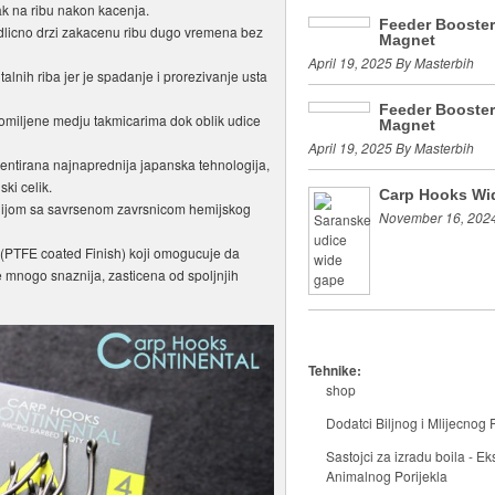
sak na ribu nakon kacenja.
Feeder Booste
odlicno drzi zakacenu ribu dugo vremena bez
Magnet
April 19, 2025 By Masterbih
alnih riba jer je spadanje i prorezivanje usta
Feeder Booste
 omiljene medju takmicarima dok oblik udice
Magnet
April 19, 2025 By Masterbih
mentirana najnaprednija japanska tehnologija,
ski celik.
Carp Hooks Wi
ogijom sa savrsenom zavrsnicom hemijskog
November 16, 2024
(PTFE coated Finish) koji omogucuje da
de mnogo snaznija, zasticena od spoljnjih
Tehnike:
shop
Dodatci Biljnog i Mlijecnog P
Sastojci za izradu boila - Eks
Animalnog Porijekla