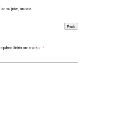
ko su jake, brutala!
Reply
equired fields are marked
*