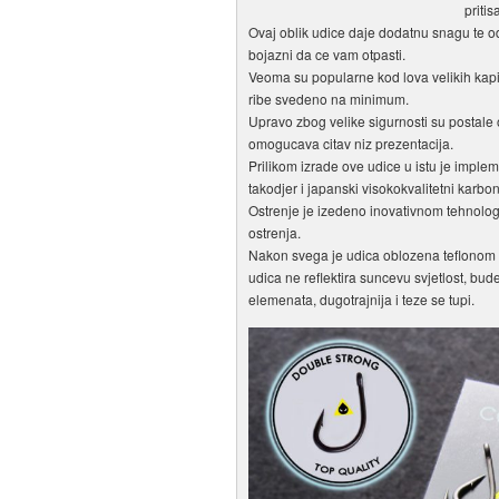
priti
Ovaj oblik udice daje dodatnu snagu te 
bojazni da ce vam otpasti.
Veoma su popularne kod lova velikih kapit
ribe svedeno na minimum.
Upravo zbog velike sigurnosti su postale
omogucava citav niz prezentacija.
Prilikom izrade ove udice u istu je imple
takodjer i japanski visokokvalitetni karbon
Ostrenje je izedeno inovativnom tehnol
ostrenja.
Nakon svega je udica oblozena teflonom 
udica ne reflektira suncevu svjetlost, bu
elemenata, dugotrajnija i teze se tupi.