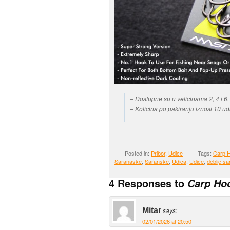
– Dostupne su u velicinama 2, 4 i 6.
– Kolicina po pakiranju iznosi 10 ud
Posted in:
Pribor
,
Udice
Tags:
Carp 
Saranaske
,
Saranske
,
Udica
,
Udice
,
deblje s
4 Responses to
Carp Hoo
Mitar
says:
02/01/2026 at 20:50