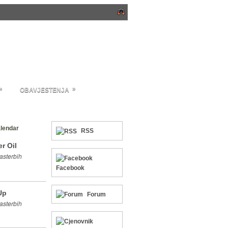
»
»
OBAVJESTENJA
lendar
RSS
r Oil
asterbih
Facebook
Up
Forum
asterbih