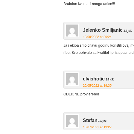
Brutalan kvalitet i snaga udice!!!
Jelenko Smiljanic
says:
10/09/2022 at 20:24
Ja i ekipa smo citavu godinu koristili ovaj m
ribe. Sve pohvale za kvalitet i pristupacnu c
elvishotic
says:
25/05/2022 at 19:35
ODLICNE provjereno!
Stefan
says:
10/07/2021 at 19:27