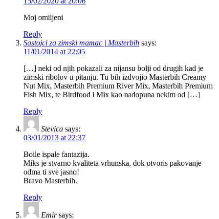
15/02/2020 at 20:06
Moj omiljeni
Reply
Sastojci za zimski mamac | Masterbih
says:
11/01/2014 at 22:05
[…] neki od njih pokazali za nijansu bolji od drugih kad je
zimski ribolov u pitanju. Tu bih izdvojio Masterbih Creamy
Nut Mix, Masterbih Premium River Mix, Masterbih Premium
Fish Mix, te Birdfood i Mix kao nadopuna nekim od […]
Reply
Stevica
says:
03/01/2013 at 22:37
Boile ispale fantazija.
Miks je stvarno kvaliteta vrhunska, dok otvoris pakovanje
odma ti sve jasno!
Bravo Masterbih.
Reply
Emir
says: