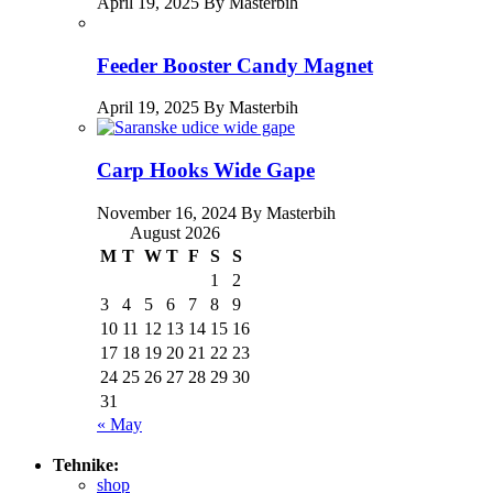
April 19, 2025 By Masterbih
Feeder Booster Candy Magnet
April 19, 2025 By Masterbih
Carp Hooks Wide Gape
November 16, 2024 By Masterbih
August 2026
M
T
W
T
F
S
S
1
2
3
4
5
6
7
8
9
10
11
12
13
14
15
16
17
18
19
20
21
22
23
24
25
26
27
28
29
30
31
« May
Tehnike:
shop