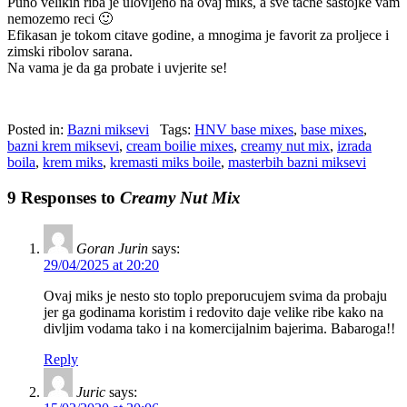
Puno velikih riba je ulovljeno na ovaj miks, a sve tacne sastojke vam
nemozemo reci 🙂
Efikasan je tokom citave godine, a mnogima je favorit za proljece i
zimski ribolov sarana.
Na vama je da ga probate i uvjerite se!
Posted in:
Bazni miksevi
Tags:
HNV base mixes
,
base mixes
,
bazni krem miksevi
,
cream boilie mixes
,
creamy nut mix
,
izrada
boila
,
krem miks
,
kremasti miks boile
,
masterbih bazni miksevi
9 Responses to
Creamy Nut Mix
Goran Jurin
says:
29/04/2025 at 20:20
Ovaj miks je nesto sto toplo preporucujem svima da probaju
jer ga godinama koristim i redovito daje velike ribe kako na
divljim vodama tako i na komercijalnim bajerima. Babaroga!!
Reply
Juric
says: