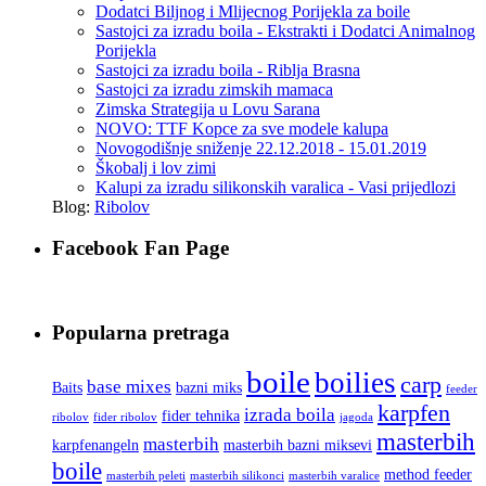
Dodatci Biljnog i Mlijecnog Porijekla za boile
Sastojci za izradu boila - Ekstrakti i Dodatci Animalnog
Porijekla
Sastojci za izradu boila - Riblja Brasna
Sastojci za izradu zimskih mamaca
Zimska Strategija u Lovu Sarana
NOVO: TTF Kopce za sve modele kalupa
Novogodišnje sniženje 22.12.2018 - 15.01.2019
Škobalj i lov zimi
Kalupi za izradu silikonskih varalica - Vasi prijedlozi
Blog:
Ribolov
Facebook Fan Page
Popularna pretraga
boile
boilies
carp
base mixes
Baits
bazni miks
feeder
karpfen
izrada boila
fider tehnika
ribolov
fider ribolov
jagoda
masterbih
masterbih
karpfenangeln
masterbih bazni miksevi
boile
method feeder
masterbih peleti
masterbih silikonci
masterbih varalice