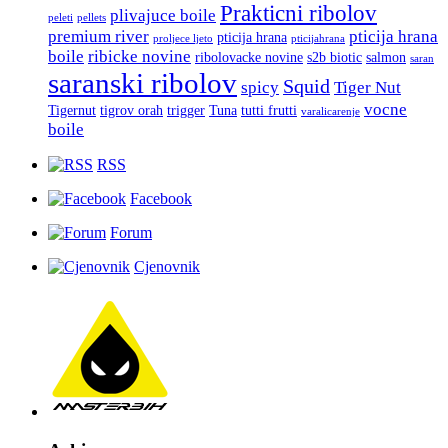
Prakticni ribolov
plivajuce boile
peleti
pellets
premium river
pticija hrana
pticija hrana
proljece ljeto
pticijahrana
boile
ribicke novine
ribolovacke novine
s2b biotic
salmon
saran
saranski ribolov
Squid
spicy
Tiger Nut
vocne
Tigernut
tigrov orah
trigger
Tuna
tutti frutti
varalicarenje
boile
RSS
Facebook
Forum
Cjenovnik