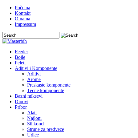
Početna
Kontakt
O nama
Impressum
Feeder
Boile
Peleti
Aditivi i Komponente
Aditivi
Arome
Praskaste komponente
Tecne komponente
Bazni miksevi
Dipovi
Pribor
Alati
Najloni
Silikonci
Strune za predveze
Udice