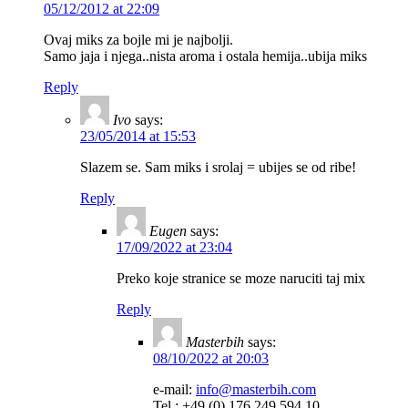
05/12/2012 at 22:09
Ovaj miks za bojle mi je najbolji.
Samo jaja i njega..nista aroma i ostala hemija..ubija miks
Reply
Ivo
says:
23/05/2014 at 15:53
Slazem se. Sam miks i srolaj = ubijes se od ribe!
Reply
Eugen
says:
17/09/2022 at 23:04
Preko koje stranice se moze naruciti taj mix
Reply
Masterbih
says:
08/10/2022 at 20:03
e-mail:
info@masterbih.com
Tel.: +49 (0) 176 249 594 10