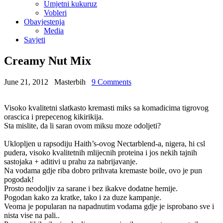
Umjetni kukuruz
Vobleri
Obavjestenja
Media
Savjeti
Creamy Nut Mix
June 21, 2012
Masterbih
9 Comments
Visoko kvalitetni slatkasto kremasti miks sa komadicima tigrovog
orascica i prepecenog kikirikija.
Sta mislite, da li saran ovom miksu moze odoljeti?
Uklopljen u rapsodiju Haith’s-ovog Nectarblend-a, nigera, hi csl
pudera, visoko kvalitetnih mlijecnih proteina i jos nekih tajnih
sastojaka + aditivi u prahu za nabrijavanje.
Na vodama gdje riba dobro prihvata kremaste boile, ovo je pun
pogodak!
Prosto neodoljiv za sarane i bez ikakve dodatne hemije.
Pogodan kako za kratke, tako i za duze kampanje.
Veoma je popularan na napadnutim vodama gdje je isprobano sve i
nista vise na pali..