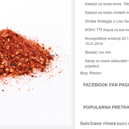
Sastojci za izradu boila - Ri
Sastojci za izradu zimskih
Zimska Strategija u Lovu S
NOVO: TTF Kopce za sve m
Novogodišnje sniženje 22.1
15.01.2019
Škobalj i lov zimi
Kalupi za izradu silikonskih 
prijedlozi
Blog:
Ribolov
FACEBOOK FAN PAG
POPULARNA PRETR
base mixes
Baits
bazni 