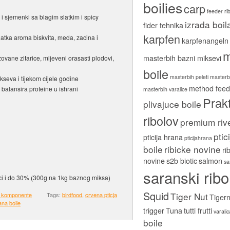
boilies
carp
feeder ri
a i sjemenki sa blagim slatkim i spicy
izrada boil
fider tehnika
karpfen
latka aroma biskvita, meda, zacina i
karpfenangeln
m
masterbih bazni miksevi
zovane zitarice, mljeveni orasasti plodovi,
boile
masterbih peleti
masterbi
kseva i tijekom cijele godine
method feed
 balansira proteine ​​u ishrani
masterbih varalice
Prakt
plivajuce boile
ribolov
premium riv
ptic
pticija hrana
pticijahrana
boile
ribicke novine
ri
novine
s2b biotic
salmon
sa
saranski ribo
ci i do 30% (300g na 1kg baznog miksa)
Squid
Tiger Nut
 komponente
Tags:
birdfood
,
crvena pticja
Tigern
rana boile
trigger
Tuna
tutti frutti
varali
boile