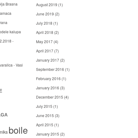
blja Brasna
August 2019
(1)
 mamaca
June 2019
(2)
arana
July 2018
(1)
odele kalupa
April 2018
(2)
2.2018 -
May 2017
(4)
April 2017
(7)
January 2017
(2)
varalica - Vasi
September 2016
(1)
February 2016
(1)
January 2016
(3)
E
December 2015
(4)
July 2015
(1)
AGA
June 2015
(3)
April 2015
(1)
boile
miks
January 2015
(2)