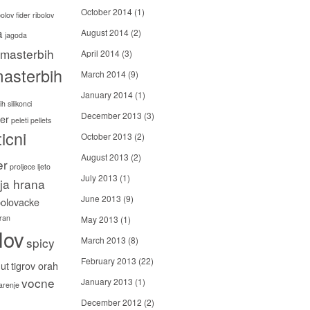
October 2014
(1)
bolov
fider ribolov
a
August 2014
(2)
jagoda
masterbih
April 2014
(3)
asterbih
March 2014
(9)
January 2014
(1)
h silikonci
December 2013
(3)
er
peleti
pellets
icni
October 2013
(2)
August 2013
(2)
er
proljece ljeto
July 2013
(1)
ija hrana
June 2013
(9)
bolovacke
ran
May 2013
(1)
lov
spicy
March 2013
(8)
February 2013
(22)
ut
tigrov orah
vocne
January 2013
(1)
carenje
December 2012
(2)