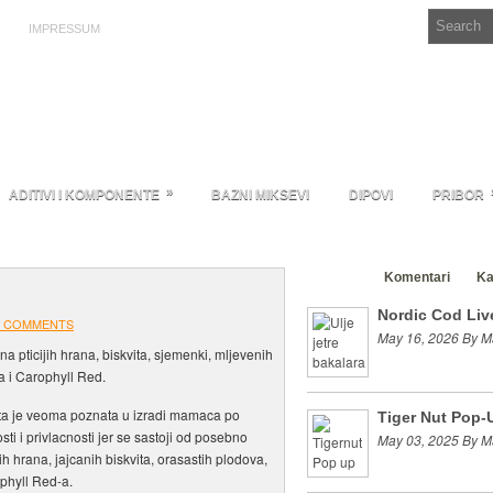
IMPRESSUM
»
ADITIVI I KOMPONENTE
BAZNI MIKSEVI
DIPOVI
PRIBOR
Clanci
Komentari
Ka
Nordic Cod Live
 COMMENTS
May 16, 2026 By M
a pticijih hrana, biskvita, sjemenki, mljevenih
a i Carophyll Red.
 je veoma poznata u izradi mamaca po
Tiger Nut Pop-
osti i privlacnosti jer se sastoji od posebno
May 03, 2025 By M
ih hrana, jajcanih biskvita, orasastih plodova,
phyll Red-a.