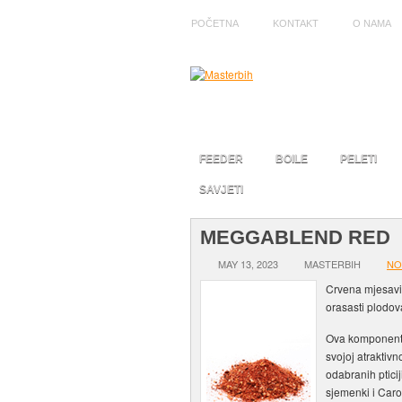
POČETNA
KONTAKT
O NAMA
FEEDER
BOILE
PELETI
SAVJETI
MEGGABLEND RED
MAY 13, 2023
MASTERBIH
NO
Crvena mjesavin
orasasti plodov
Ova komponenta
svojoj atraktivn
odabranih pticij
sjemenki i Caro