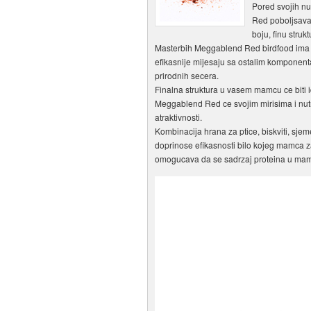
Pored svojih nu
Red poboljsava
boju, finu strukt
Masterbih Meggablend Red birdfood ima vis
efikasnije mijesaju sa ostalim komponent
prirodnih secera.
Finalna struktura u vasem mamcu ce biti i
Meggablend Red ce svojim mirisima i nutr
atraktivnosti.
Kombinacija hrana za ptice, biskviti, sjem
doprinose efikasnosti bilo kojeg mamca za
omogucava da se sadrzaj proteina u mamcu