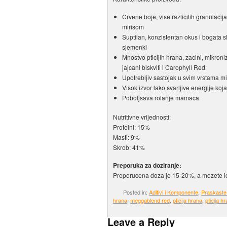
Crvene boje, vise razlicitih granulacij
mirisom
Suptilan, konzistentan okus i bogata s
sjemenki
Mnostvo pticijih hrana, zacini, mikroni
jajcani biskviti i Carophyll Red
Upotrebljiv sastojak u svim vrstama mi
Visok izvor lako svarljive energije koja
Poboljsava rolanje mamaca
Nutritivne vrijednosti:
Proteini: 15%
Masti: 9%
Skrob: 41%
Preporuka za doziranje:
Preporucena doza je 15-20%, a mozete i
Posted in:
Aditivi i Komponente
,
Praskaste
hrana
,
meggablend red
,
pticija hrana
,
pticija h
Leave a Reply