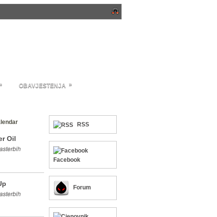
»
»
OBAVJESTENJA
lendar
RSS
r Oil
asterbih
Facebook
Up
Forum
asterbih