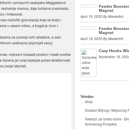
tritivnih i privlacnih sastojaka Meggablend
Feeder Booste
 vezivanje mamca, daje boilama crvenkastu
Magnet
uru i hrskavost.
April 19, 2025 By Masterbih
e razlicitih granulacija koje se bolje i
ama u vasem miksu, a bogat je izvor i
Feeder Booste
Magnet
dealna za curenje svih atraktora, a sam
April 19, 2025 By Masterbih
itivnim cesticama doprinjeti vecoj
Carp Hooks Wi
enke, mljeveni orasasti plodovi i masti uvelike
November 16, 2024
 Sarana jer ovaj sastojak pored atraktivnosti
 bolje iskoristi.
Tehnike:
shop
Dodatci Biljnog i Mlijecnog P
Sastojci za izradu boila - Eks
Animalnog Porijekla