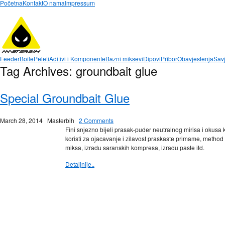
Početna
Kontakt
O nama
Impressum
Feeder
Boile
Peleti
Aditivi i Komponente
Bazni miksevi
Dipovi
Pribor
Obavjestenja
Savj
Tag Archives:
groundbait glue
Special Groundbait Glue
March 28, 2014
Masterbih
2 Comments
Fini snjezno bijeli prasak-puder neutralnog mirisa i okusa k
koristi za ojacavanje i zilavost praskaste primame, method 
miksa, izradu saranskih kompresa, izradu paste itd.
Detaljnije..