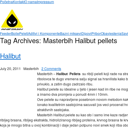
Početna
Kontakt
O nama
Impressum
Feeder
Boile
Peleti
Aditivi i Komponente
Bazni miksevi
Dipovi
Pribor
Obavjestenja
Savj
Tag Archives:
Masterbih Halibut pellets
Halibut
July 20, 2011
Masterbih
2 Comments
Masterbih –
Halibut Pellets
su riblji peleti koji rade na str
ribolovca te dugo vremena salju signal sa hranilista kako bi
privuklo, a zatim dugo zadrzalo ribu.
Halibut pelete su idealne u ljeto i jesen kad im ribe ne mog
a imamo dva promjera u ponudi 4mm i 10mm.
Ove pelete su napravljene posebnom novom metodom kak
ionako kvalitetnim sastojcima sacuvali jos veci procenat hra
atraktivnih sastojaka.
Masterbih Halibut pelete su kao sto i samo ime kaze radje
ribljeg brasna, ribljeg ekstrakta, hidroliziranog ribljeg proteina, krvnog brasna te 
koja je mnogo bitna u ovoj kombinaciji i daje jedan potpuno novi smek koji riba ob