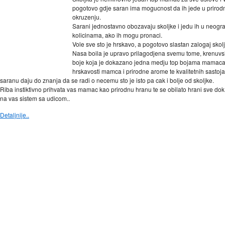
pogotovo gdje saran ima mogucnost da ih jede u priro
okruzenju.
Sarani jednostavno obozavaju skoljke i jedu ih u neogr
kolicinama, ako ih mogu pronaci.
Vole sve sto je hrskavo, a pogotovo slastan zalogaj skolj
Nasa boila je upravo prilagodjena svemu tome, krenuvs
boje koja je dokazano jedna medju top bojama mamaca
hrskavosti mamca i prirodne arome te kvalitetnih sastoja
saranu daju do znanja da se radi o necemu sto je isto pa cak i bolje od skoljke.
Riba instiktivno prihvata vas mamac kao prirodnu hranu te se obilato hrani sve dok
na vas sistem sa udicom..
Detaljnije..