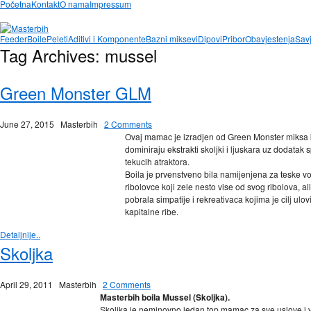
Početna
Kontakt
O nama
Impressum
Feeder
Boile
Peleti
Aditivi i Komponente
Bazni miksevi
Dipovi
Pribor
Obavjestenja
Savj
Tag Archives:
mussel
Green Monster GLM
June 27, 2015
Masterbih
2 Comments
Ovaj mamac je izradjen od Green Monster miksa 
dominiraju ekstrakti skoljki i ljuskara uz dodatak s
tekucih atraktora.
Boila je prvenstveno bila namijenjena za teske vo
ribolovce koji zele nesto vise od svog ribolova, ali
pobrala simpatije i rekreativaca kojima je cilj ulovi
kapitalne ribe.
Detaljnije..
Skoljka
April 29, 2011
Masterbih
2 Comments
Masterbih boila Mussel (Skoljka).
Skoljka je neminovno jedan top mamac za sve uslove i 