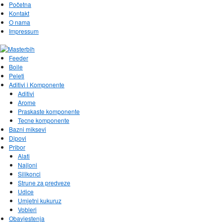
Početna
Kontakt
O nama
Impressum
Feeder
Boile
Peleti
Aditivi i Komponente
Aditivi
Arome
Praskaste komponente
Tecne komponente
Bazni miksevi
Dipovi
Pribor
Alati
Najloni
Silikonci
Strune za predveze
Udice
Umjetni kukuruz
Vobleri
Obavjestenja