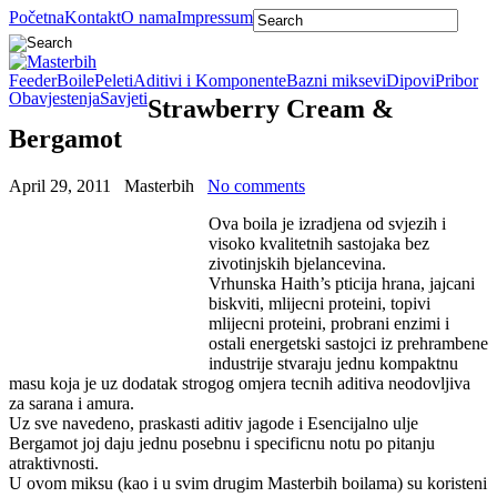
Početna
Kontakt
O nama
Impressum
Feeder
Boile
Peleti
Aditivi i Komponente
Bazni miksevi
Dipovi
Pribor
Obavjestenja
Savjeti
Strawberry Cream &
Bergamot
April 29, 2011
Masterbih
No comments
Ova boila je izradjena od svjezih i
visoko kvalitetnih sastojaka bez
zivotinjskih bjelancevina.
Vrhunska Haith’s pticija hrana, jajcani
biskviti, mlijecni proteini, topivi
mlijecni proteini, probrani enzimi i
ostali energetski sastojci iz prehrambene
industrije stvaraju jednu kompaktnu
masu koja je uz dodatak strogog omjera tecnih aditiva neodovljiva
za sarana i amura.
Uz sve navedeno, praskasti aditiv jagode i Esencijalno ulje
Bergamot joj daju jednu posebnu i specificnu notu po pitanju
atraktivnosti.
U ovom miksu (kao i u svim drugim Masterbih boilama) su koristeni