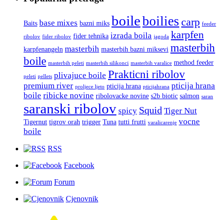
boile
boilies
carp
base mixes
Baits
bazni miks
feeder
karpfen
izrada boila
fider tehnika
ribolov
fider ribolov
jagoda
masterbih
masterbih
karpfenangeln
masterbih bazni miksevi
boile
method feeder
masterbih peleti
masterbih silikonci
masterbih varalice
Prakticni ribolov
plivajuce boile
peleti
pellets
premium river
pticija hrana
pticija hrana
proljece ljeto
pticijahrana
boile
ribicke novine
ribolovacke novine
s2b biotic
salmon
saran
saranski ribolov
Squid
spicy
Tiger Nut
vocne
Tigernut
tigrov orah
trigger
Tuna
tutti frutti
varalicarenje
boile
RSS
Facebook
Forum
Cjenovnik