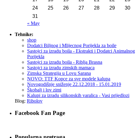
24
25
26
27
28
29
30
31
« May
Tehnike:
shop
Dodatci Biljnog i Mlijecnog Porijekla za boile
Sastojci za izradu boila - Ekstrakti i Dodatci Animalnog
Porijekla
Sastojci za izradu boila - Riblja Brasna
Sastojci za izradu zimskih mamaca
Zimska Strategija u Lovu Sarana
NOVO: TTF Kopce za sve modele kalupa
Novogodišnje sniženje 22.12.2018 - 15.01.2019
Škobalj i lov zimi
Kalupi za izradu silikonskih varalica - Vasi prijedlozi
Blog:
Ribolov
Facebook Fan Page
Popularna pretraga