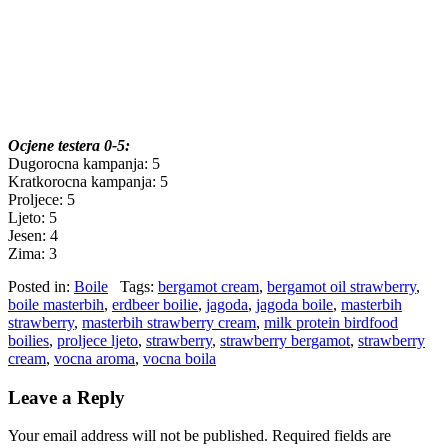
Ocjene testera 0-5:
Dugorocna kampanja: 5
Kratkorocna kampanja: 5
Proljece: 5
Ljeto: 5
Jesen: 4
Zima: 3
Posted in:
Boile
Tags:
bergamot cream
,
bergamot oil strawberry
,
boile masterbih
,
erdbeer boilie
,
jagoda
,
jagoda boile
,
masterbih
strawberry
,
masterbih strawberry cream
,
milk protein birdfood
boilies
,
proljece ljeto
,
strawberry
,
strawberry bergamot
,
strawberry
cream
,
vocna aroma
,
vocna boila
Leave a Reply
Your email address will not be published.
Required fields are